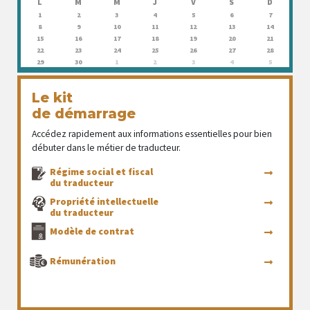
L
M
M
J
V
S
D
1
2
3
4
5
6
7
8
9
10
11
12
13
14
15
16
17
18
19
20
21
22
23
24
25
26
27
28
29
30
1
2
3
4
5
Le kit
de démarrage
Accédez rapidement aux informations essentielles pour bien
débuter dans le métier de traducteur.
Régime social et fiscal
du traducteur
Propriété intellectuelle
du traducteur
Modèle de contrat
Rémunération