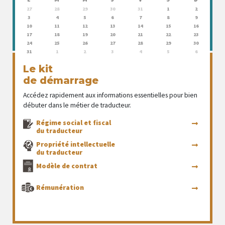
27
28
29
30
31
1
2
3
4
5
6
7
8
9
10
11
12
13
14
15
16
17
18
19
20
21
22
23
24
25
26
27
28
29
30
31
1
2
3
4
5
6
Le kit
de démarrage
Accédez rapidement aux informations essentielles pour bien
débuter dans le métier de traducteur.
Régime social et fiscal
du traducteur
Propriété intellectuelle
du traducteur
Modèle de contrat
Rémunération