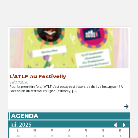
L’ATLF au Festivelly
29/07/2026
Pour la première fois, l’ATLF s’est essayée à l’exercice du live Instagram ! A
l’occasion du festival en ligne Festivelly, [...]
AGENDA
L
M
M
J
V
S
D
30
1
2
3
4
5
6