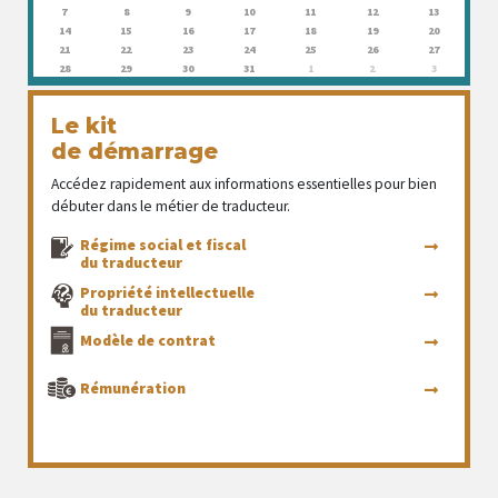
7
8
9
10
11
12
13
14
15
16
17
18
19
20
21
22
23
24
25
26
27
28
29
30
31
1
2
3
Le kit
de démarrage
Accédez rapidement aux informations essentielles pour bien
débuter dans le métier de traducteur.
Régime social et fiscal
du traducteur
Propriété intellectuelle
du traducteur
Modèle de contrat
Rémunération