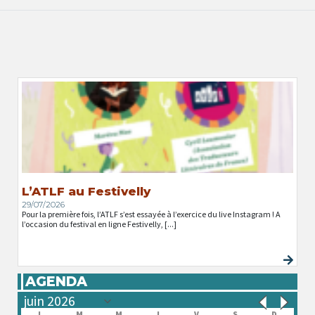
L’ATLF au Festivelly
29/07/2026
Pour la première fois, l’ATLF s’est essayée à l’exercice du live Instagram ! A
l’occasion du festival en ligne Festivelly, [...]
AGENDA
L
M
M
J
V
S
D