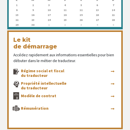
1
2
3
4
5
6
7
8
9
10
11
12
13
14
15
16
17
18
19
20
21
22
23
24
25
26
27
28
29
30
1
2
3
4
5
Le kit
de démarrage
Accédez rapidement aux informations essentielles pour bien
débuter dans le métier de traducteur.
Régime social et fiscal
du traducteur
Propriété intellectuelle
du traducteur
Modèle de contrat
Rémunération