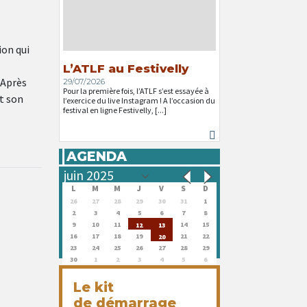
ion qui
L’ATLF au Festivelly
 Après
29/07/2026
Pour la première fois, l’ATLF s’est essayée à
et son
l’exercice du live Instagram ! A l’occasion du
festival en ligne Festivelly, [...]
AGENDA
L
M
M
J
V
S
D
26
27
28
29
30
31
1
2
3
4
5
6
7
8
9
10
11
14
15
12
13
16
17
18
19
21
22
20
23
24
25
26
27
28
29
30
1
2
3
4
5
6
Le kit
de démarrage