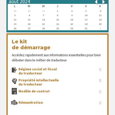
L
M
M
J
V
S
D
29
30
31
1
2
3
4
5
6
7
8
9
10
11
12
13
14
15
16
17
18
19
20
21
22
23
24
25
26
27
28
29
30
31
1
Le kit
de démarrage
Accédez rapidement aux informations essentielles pour bien
débuter dans le métier de traducteur.
Régime social et fiscal
du traducteur
Propriété intellectuelle
du traducteur
Modèle de contrat
Rémunération