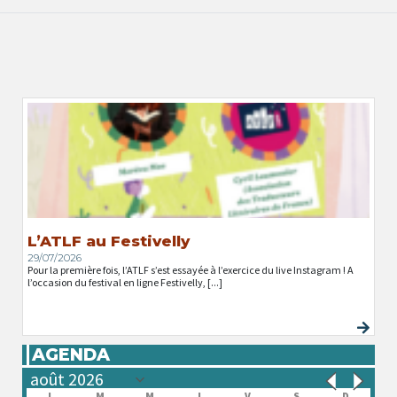
L’ATLF au Festivelly
29/07/2026
Pour la première fois, l’ATLF s’est essayée à l’exercice du live Instagram ! A
l’occasion du festival en ligne Festivelly, [...]
AGENDA
L
M
M
J
V
S
D