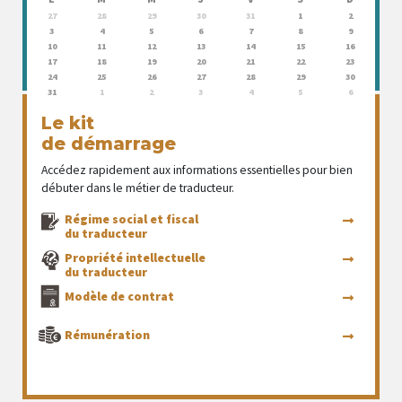
27
28
29
30
31
1
2
3
4
5
6
7
8
9
10
11
12
13
14
15
16
17
18
19
20
21
22
23
24
25
26
27
28
29
30
31
1
2
3
4
5
6
Le kit
de démarrage
Accédez rapidement aux informations essentielles pour bien
débuter dans le métier de traducteur.
Régime social et fiscal
du traducteur
Propriété intellectuelle
du traducteur
Modèle de contrat
Rémunération