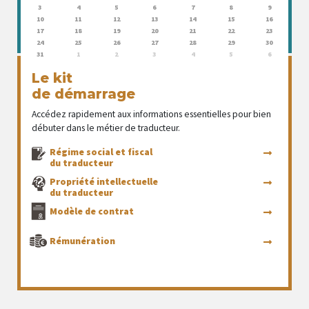
3
4
5
6
7
8
9
10
11
12
13
14
15
16
17
18
19
20
21
22
23
24
25
26
27
28
29
30
31
1
2
3
4
5
6
Le kit
de démarrage
Accédez rapidement aux informations essentielles pour bien
débuter dans le métier de traducteur.
Régime social et fiscal
du traducteur
Propriété intellectuelle
du traducteur
Modèle de contrat
Rémunération