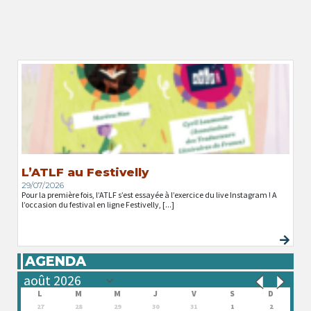
L’ATLF au Festivelly
29/07/2026
Pour la première fois, l’ATLF s’est essayée à l’exercice du live Instagram ! A
l’occasion du festival en ligne Festivelly, [...]
AGENDA
L
M
M
J
V
S
D
27
28
29
30
31
1
2