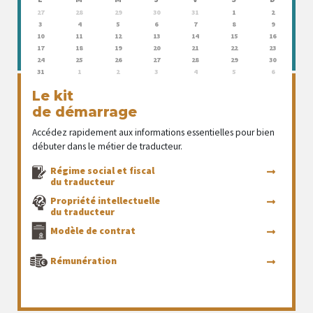
27
28
29
30
31
1
2
3
4
5
6
7
8
9
10
11
12
13
14
15
16
17
18
19
20
21
22
23
24
25
26
27
28
29
30
31
1
2
3
4
5
6
Le kit
de démarrage
Accédez rapidement aux informations essentielles pour bien
débuter dans le métier de traducteur.
Régime social et fiscal
du traducteur
Propriété intellectuelle
du traducteur
Modèle de contrat
Rémunération