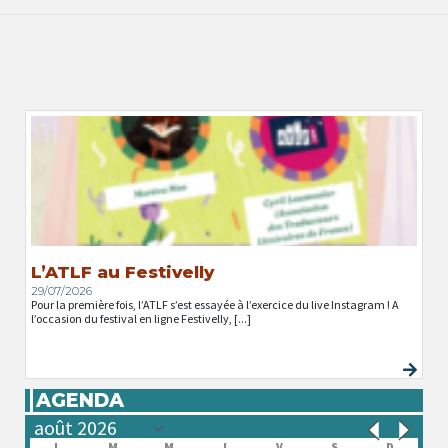
L’ATLF au Festivelly
29/07/2026
Pour la première fois, l’ATLF s’est essayée à l’exercice du live Instagram ! A
l’occasion du festival en ligne Festivelly, [...]
AGENDA
L
M
M
J
V
S
D