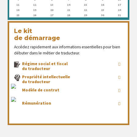
11
12
13
14
15
16
17
18
19
20
21
22
23
24
25
26
27
28
29
30
31
Le kit
de démarrage
Accédez rapidement aux informations essentielles pour bien
débuter dans le métier de traducteur.
Régime social et fiscal
du traducteur
Propriété intellectuelle
du traducteur
Modèle de contrat
Rémunération