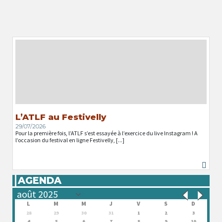
L’ATLF au Festivelly
29/07/2026
Pour la première fois, l’ATLF s’est essayée à l’exercice du live Instagram ! A
l’occasion du festival en ligne Festivelly, [...]
AGENDA
L
M
M
J
V
S
D
28
29
30
31
1
2
3
4
5
6
7
8
9
10