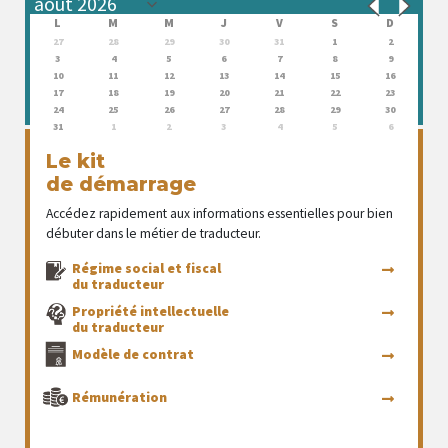
L
M
M
J
V
S
D
27
28
29
30
31
1
2
3
4
5
6
7
8
9
10
11
12
13
14
15
16
17
18
19
20
21
22
23
24
25
26
27
28
29
30
31
1
2
3
4
5
6
Le kit
de démarrage
Accédez rapidement aux informations essentielles pour bien
débuter dans le métier de traducteur.
Régime social et fiscal
du traducteur
Propriété intellectuelle
du traducteur
Modèle de contrat
Rémunération