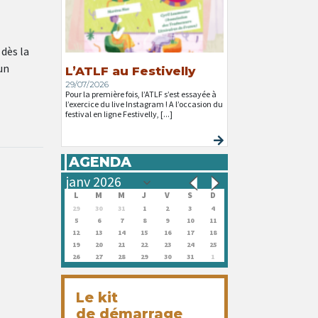
 dès la
un
L’ATLF au Festivelly
29/07/2026
Pour la première fois, l’ATLF s’est essayée à
l’exercice du live Instagram ! A l’occasion du
festival en ligne Festivelly, [...]
AGENDA
L
M
M
J
V
S
D
29
30
31
1
2
3
4
5
6
7
8
9
10
11
12
13
14
15
16
17
18
19
20
21
22
23
24
25
26
27
28
29
30
31
1
Le kit
de démarrage