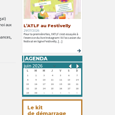
gal)
moi aux
L’ATLF au Festivelly
29/07/2026
Pour la première fois, l’ATLF s’est essayée à
nances,
l’exercice du live Instagram ! A l’occasion du
festival en ligne Festivelly, [...]
AGENDA
L
M
M
J
V
S
D
1
2
3
4
5
6
7
8
9
10
11
12
13
14
15
16
17
18
19
20
21
22
23
24
25
26
27
28
29
30
1
2
3
4
5
Le kit
de démarrage