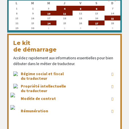
L
M
M
J
V
S
D
1
2
3
7
4
5
6
8
9
12
13
14
10
11
15
16
17
18
19
20
21
22
23
25
26
28
24
27
29
30
1
2
3
4
5
Le kit
de démarrage
Accédez rapidement aux informations essentielles pour bien
débuter dans le métier de traducteur.
Régime social et fiscal
du traducteur
Propriété intellectuelle
du traducteur
Modèle de contrat
Rémunération