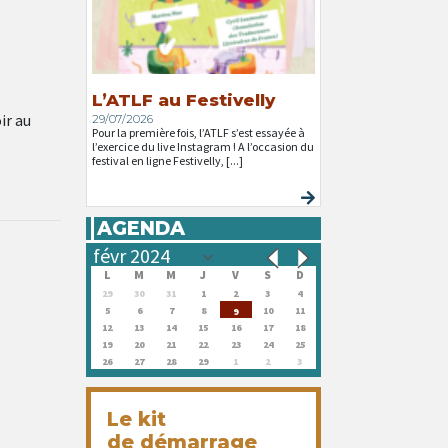
L’ATLF au Festivelly
ir au
29/07/2026
Pour la première fois, l’ATLF s’est essayée à
l’exercice du live Instagram ! A l’occasion du
festival en ligne Festivelly, [...]
AGENDA
L
M
M
J
V
S
D
29
30
31
1
2
3
4
5
6
7
8
10
11
9
12
13
14
15
16
17
18
19
20
21
22
23
24
25
26
27
28
29
1
2
3
Le kit
de démarrage