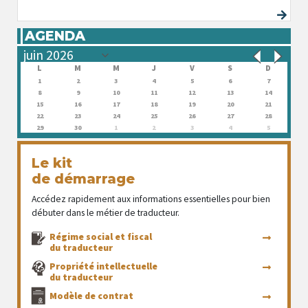
AGENDA
L
M
M
J
V
S
D
1
2
3
4
5
6
7
8
9
10
11
12
13
14
15
16
17
18
19
20
21
22
23
24
25
26
27
28
29
30
1
2
3
4
5
Le kit
de démarrage
Accédez rapidement aux informations essentielles pour bien
débuter dans le métier de traducteur.
Régime social et fiscal
du traducteur
Propriété intellectuelle
du traducteur
Modèle de contrat