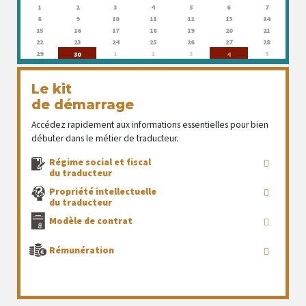
1
2
3
4
5
6
7
8
9
10
11
12
13
14
15
16
17
18
19
20
21
22
23
24
25
26
27
28
29
1
2
3
5
30
4
Le kit
de démarrage
Accédez rapidement aux informations essentielles pour bien
débuter dans le métier de traducteur.
Régime social et fiscal
du traducteur
Propriété intellectuelle
du traducteur
Modèle de contrat
Rémunération