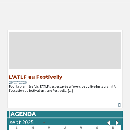
L’ATLF au Festivelly
29/07/2026
Pour la première fois, l’ATLF s’est essayée à l’exercice du live Instagram ! A
l’occasion du festival en ligne Festivelly, [...]
AGENDA
L
M
M
J
V
S
D