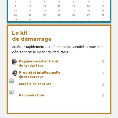
1
2
3
4
5
6
7
8
9
10
11
12
13
14
15
16
17
18
19
20
21
22
23
24
25
26
27
28
29
30
1
2
3
4
5
Le kit
de démarrage
Accédez rapidement aux informations essentielles pour bien
débuter dans le métier de traducteur.
Régime social et fiscal
du traducteur
Propriété intellectuelle
du traducteur
Modèle de contrat
Rémunération