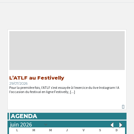
L’ATLF au Festivelly
29/07/2026
Pour la première fois, l’ATLF s’est essayée à l’exercice du live Instagram ! A
l’occasion du festival en ligne Festivelly, [...]
AGENDA
L
M
M
J
V
S
D