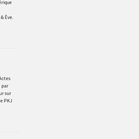
érique
& Ève.
Actes
 par
ur sur
re PKJ