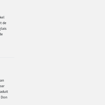
kel
t de
glais
de
ian
par
aduit
e Don