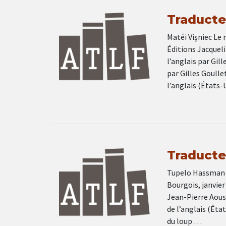
Traducteu
Matéi Vișniec Le
Éditions Jacquel
l’anglais par Gil
par Gilles Goulle
l’anglais (États-
Traducteu
Tupelo Hassman La
Bourgois, janvier
Jean-Pierre Aous
de l’anglais (Éta
du loup …