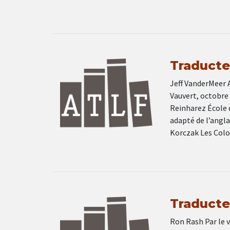
Traducteu
Jeff VanderMeer A
Vauvert, octobre 
Reinharez École 
adapté de l’angla
Korczak Les Colo
Traducteu
Ron Rash Par le v