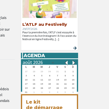
lais
t
L’ATLF au Festivelly
ir sur
29/07/2026
Pour la première fois, l’ATLF s’est essayée à
ais
l’exercice du live Instagram ! A l’occasion du
festival en ligne Festivelly, [...]
AGENDA
L
M
M
J
V
S
D
27
28
29
30
31
1
2
3
4
5
6
7
8
9
10
11
12
13
14
15
16
n
17
18
19
20
21
22
23
uédois
24
25
26
27
28
29
30
31
1
2
3
4
5
6
ol
andais
Le kit
de démarrage