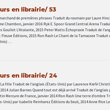
rs en librairie/ 53
 marchand de premières phrases Traduit du roumain par Laure Hinc
ine Chambon, janvier 2016 Ryk E. Spoor Grand Central Arena Tradui
les Goullet L’Atalante, 2015 Peter Watts Échopraxie Traduit de l’an
t Fleuve Éditions, 2015 Ron Rash Le Chant de la Tamassee Traduit 
Unis) …
rs en librairie/ 24
 fille Traduit de l’anglais (États-Unis) par Laurence Kiefé Christ
 2014 Julian Barnes Quand tout est déjà arrivé Traduit de l’anglais 
tin Mercure de France, janvier 2014 Ron Rash Une terre d’ombre Tr
ts-Unis) par Isabelle Reinharez Éditions du Seuil, 2014 Anne Rice L