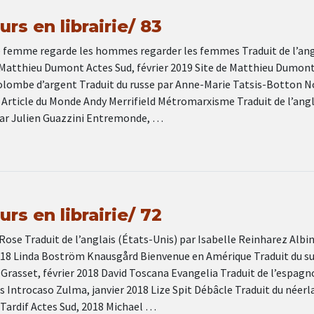
rs en librairie/ 83
e femme regarde les hommes regarder les femmes Traduit de l’ang
 Matthieu Dumont Actes Sud, février 2019 Site de Matthieu Dumon
Colombe d’argent Traduit du russe par Anne-Marie Tatsis-Botton No
 Article du Monde Andy Merrifield Métromarxisme Traduit de l’angl
ar Julien Guazzini Entremonde, …
rs en librairie/ 72
Rose Traduit de l’anglais (États-Unis) par Isabelle Reinharez Albi
2018 Linda Boström Knausgård Bienvenue en Amérique Traduit du s
 Grasset, février 2018 David Toscana Evangelia Traduit de l’espagn
s Introcaso Zulma, janvier 2018 Lize Spit Débâcle Traduit du néerl
ardif Actes Sud, 2018 Michael …