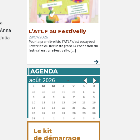
la
m Anna
L’ATLF au Festivelly
Julia.
29/07/2026
Pour la première fois, l’ATLF s’est essayée à
l’exercice du live Instagram ! A l’occasion du
festival en ligne Festivelly, [...]
AGENDA
L
M
M
J
V
S
D
27
28
29
30
31
1
2
3
4
5
6
7
8
9
10
11
12
13
14
15
16
17
18
19
20
21
22
23
24
25
26
27
28
29
30
31
1
2
3
4
5
6
Le kit
de démarrage