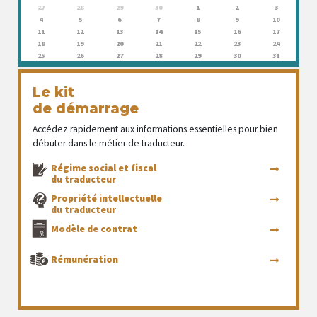
27
28
29
30
1
2
3
4
5
6
7
8
9
10
11
12
13
14
15
16
17
18
19
20
21
22
23
24
25
26
27
28
29
30
31
Le kit
de démarrage
Accédez rapidement aux informations essentielles pour bien
débuter dans le métier de traducteur.
Régime social et fiscal
du traducteur
Propriété intellectuelle
du traducteur
Modèle de contrat
Rémunération