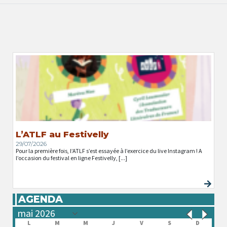
L’ATLF au Festivelly
29/07/2026
Pour la première fois, l’ATLF s’est essayée à l’exercice du live Instagram ! A
l’occasion du festival en ligne Festivelly, [...]
AGENDA
L
M
M
J
V
S
D