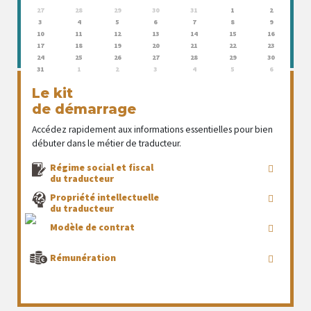
27
28
29
30
31
1
2
3
4
5
6
7
8
9
10
11
12
13
14
15
16
17
18
19
20
21
22
23
24
25
26
27
28
29
30
31
1
2
3
4
5
6
Le kit
de démarrage
Accédez rapidement aux informations essentielles pour bien
débuter dans le métier de traducteur.
Régime social et fiscal
du traducteur
Propriété intellectuelle
du traducteur
Modèle de contrat
Rémunération