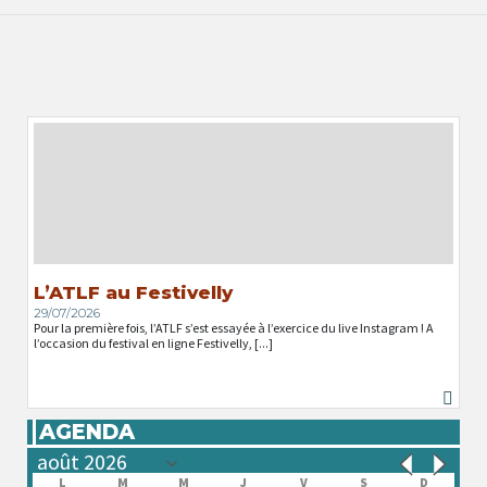
L’ATLF au Festivelly
29/07/2026
Pour la première fois, l’ATLF s’est essayée à l’exercice du live Instagram ! A
l’occasion du festival en ligne Festivelly, [...]
AGENDA
L
M
M
J
V
S
D