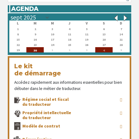
AGENDA
L
M
M
J
V
S
D
1
2
3
4
5
6
7
8
9
10
11
12
13
14
15
16
17
18
19
20
21
22
23
24
25
26
27
28
29
1
2
3
5
30
4
Le kit
de démarrage
Accédez rapidement aux informations essentielles pour bien
débuter dans le métier de traducteur.
Régime social et fiscal
du traducteur
Propriété intellectuelle
du traducteur
Modèle de contrat