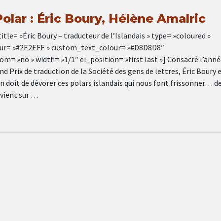
olar : Éric Boury, Hélène Amalric
tle= »Éric Boury – traducteur de l’Islandais » type= »coloured »
r= »#2E2EFE » custom_text_colour= »#D8D8D8″
= »no » width= »1/1″ el_position= »first last »] Consacré l’anné
nd Prix de traduction de la Société des gens de lettres, Éric Boury 
n doit de dévorer ces polars islandais qui nous font frissonner… de
evient sur …