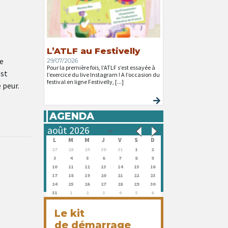
L’ATLF au Festivelly
e
29/07/2026
Pour la première fois, l’ATLF s’est essayée à
est
l’exercice du live Instagram ! A l’occasion du
festival en ligne Festivelly, [...]
 peur.
AGENDA
L
M
M
J
V
S
D
27
28
29
30
31
1
2
3
4
5
6
7
8
9
10
11
12
13
14
15
16
17
18
19
20
21
22
23
24
25
26
27
28
29
30
31
1
2
3
4
5
6
Le kit
de démarrage