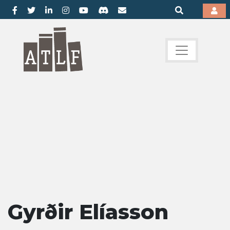
Gyrðir Elíasson