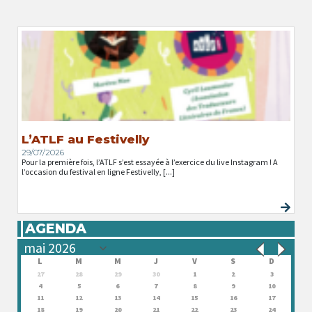
L’ATLF au Festivelly
29/07/2026
Pour la première fois, l’ATLF s’est essayée à l’exercice du live Instagram ! A
l’occasion du festival en ligne Festivelly, [...]
AGENDA
L
M
M
J
V
S
D
27
28
29
30
1
2
3
4
5
6
7
8
9
10
11
12
13
14
15
16
17
18
19
20
21
22
23
24