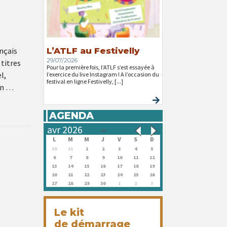
ançais
L’ATLF au Festivelly
29/07/2026
 titres
Pour la première fois, l’ATLF s’est essayée à
l,
l’exercice du live Instagram ! A l’occasion du
festival en ligne Festivelly, [...]
on …
AGENDA
L
M
M
J
V
S
D
30
31
1
2
3
4
5
6
7
8
9
10
11
12
13
14
15
16
17
18
19
20
21
22
23
24
25
26
27
28
29
30
1
2
3
Le kit
de démarrage