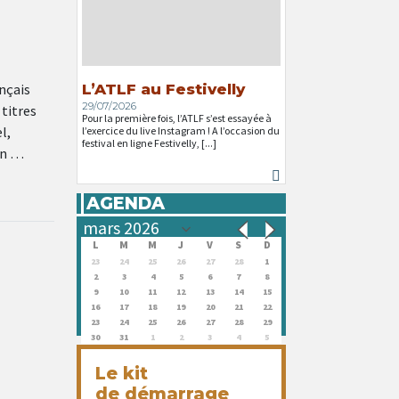
ançais
L’ATLF au Festivelly
29/07/2026
 titres
Pour la première fois, l’ATLF s’est essayée à
l,
l’exercice du live Instagram ! A l’occasion du
festival en ligne Festivelly, [...]
on …
AGENDA
L
M
M
J
V
S
D
23
24
25
26
27
28
1
2
3
4
5
6
7
8
9
10
11
12
13
14
15
16
17
18
19
20
21
22
23
24
25
26
27
28
29
30
31
1
2
3
4
5
Le kit
de démarrage