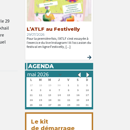
le 29
khaïl
L’ATLF au Festivelly
ure
29/07/2026
Pour la première fois, l’ATLF s’est essayée à
quel
l’exercice du live Instagram ! A l’occasion du
festival en ligne Festivelly, [...]
AGENDA
L
M
M
J
V
S
D
27
28
29
30
1
2
3
4
5
6
7
8
9
10
11
12
13
14
15
16
17
18
19
20
21
22
23
24
25
26
27
28
29
30
31
Le kit
de démarrage