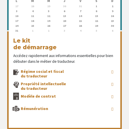
L
M
M
J
V
S
D
27
28
29
30
31
1
2
3
4
5
6
7
8
9
10
11
12
13
14
15
16
17
18
19
20
21
22
23
24
25
26
27
28
29
30
31
1
2
3
4
5
6
Le kit
de démarrage
Accédez rapidement aux informations essentielles pour bien
débuter dans le métier de traducteur.
Régime social et fiscal
du traducteur
Propriété intellectuelle
du traducteur
Modèle de contrat
Rémunération