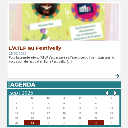
L’ATLF au Festivelly
29/07/2026
Pour la première fois, l’ATLF s’est essayée à l’exercice du live Instagram ! A
l’occasion du festival en ligne Festivelly, [...]
AGENDA
L
M
M
J
V
S
D
1
2
3
4
5
6
7
8
9
10
11
12
13
14
15
16
17
18
19
20
21
22
23
24
25
26
27
28
29
1
2
3
5
30
4