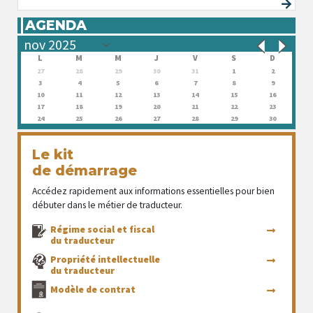
AGENDA
L
M
M
J
V
S
D
27
28
29
30
31
1
2
3
4
5
6
7
8
9
10
11
12
13
14
15
16
17
18
19
20
21
22
23
24
25
26
27
28
29
30
Le kit
de démarrage
Accédez rapidement aux informations essentielles pour bien
débuter dans le métier de traducteur.
Régime social et fiscal
du traducteur
Propriété intellectuelle
du traducteur
Modèle de contrat