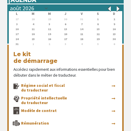
L
M
M
J
V
S
D
27
28
29
30
31
1
2
3
4
5
6
7
8
9
10
11
12
13
14
15
16
17
18
19
20
21
22
23
24
25
26
27
28
29
30
31
1
2
3
4
5
6
Le kit
de démarrage
Accédez rapidement aux informations essentielles pour bien
débuter dans le métier de traducteur.
Régime social et fiscal
du traducteur
Propriété intellectuelle
du traducteur
Modèle de contrat
Rémunération