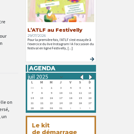
tre
L’ATLF au Festivelly
Pour
29/07/2026
Pour la première fois, l’ATLF s’est essayée à
on
l’exercice du live Instagram ! A l’occasion du
festival en ligne Festivelly, [...]
AGENDA
L
M
M
J
V
S
D
30
1
2
3
4
5
6
7
8
9
10
11
12
13
14
15
16
17
18
19
20
lle on
21
22
23
24
25
26
27
ersé,
28
29
30
31
1
2
3
, un
Le kit
de démarrage