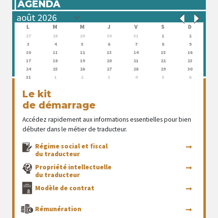
AGENDA
L
M
M
J
V
S
D
27
28
29
30
31
1
2
3
4
5
6
7
8
9
10
11
12
13
14
15
16
17
18
19
20
21
22
23
24
25
26
27
28
29
30
31
1
2
3
4
5
6
Le kit
de démarrage
Accédez rapidement aux informations essentielles pour bien
débuter dans le métier de traducteur.
Régime social et fiscal
du traducteur
Propriété intellectuelle
du traducteur
Modèle de contrat
Rémunération