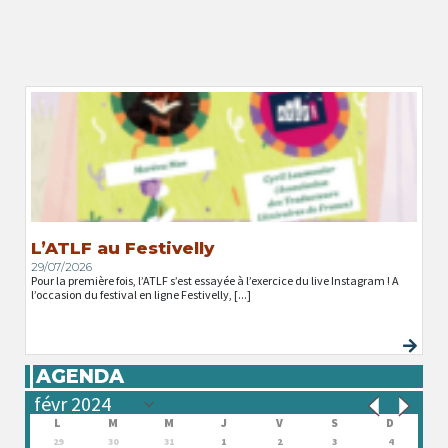
L’ATLF au Festivelly
29/07/2026
Pour la première fois, l’ATLF s’est essayée à l’exercice du live Instagram ! A
l’occasion du festival en ligne Festivelly, [...]
AGENDA
L
M
M
J
V
S
D
29
30
31
1
2
3
4