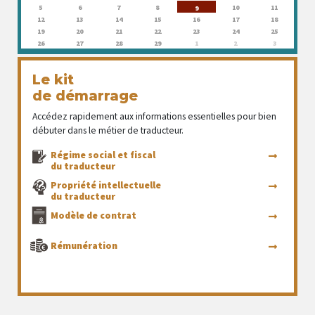
5
6
7
8
10
11
9
12
13
14
15
16
17
18
19
20
21
22
23
24
25
26
27
28
29
1
2
3
Le kit
de démarrage
Accédez rapidement aux informations essentielles pour bien
débuter dans le métier de traducteur.
Régime social et fiscal
du traducteur
Propriété intellectuelle
du traducteur
Modèle de contrat
Rémunération