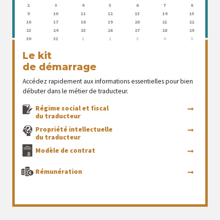
2
3
4
5
6
7
8
9
10
11
12
13
14
15
16
17
18
19
20
21
22
23
24
25
26
27
28
29
30
31
1
2
3
4
5
Le kit
de démarrage
Accédez rapidement aux informations essentielles pour bien
débuter dans le métier de traducteur.
Régime social et fiscal
du traducteur
Propriété intellectuelle
du traducteur
Modèle de contrat
Rémunération