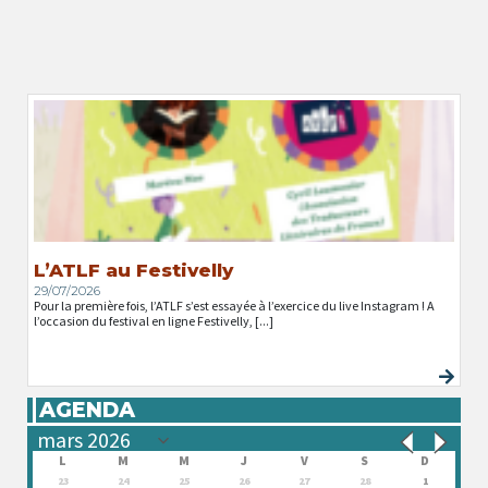
L’ATLF au Festivelly
29/07/2026
Pour la première fois, l’ATLF s’est essayée à l’exercice du live Instagram ! A
l’occasion du festival en ligne Festivelly, [...]
AGENDA
L
M
M
J
V
S
D
23
24
25
26
27
28
1