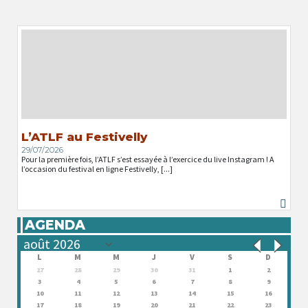
L’ATLF au Festivelly
29/07/2026
Pour la première fois, l’ATLF s’est essayée à l’exercice du live Instagram ! A
l’occasion du festival en ligne Festivelly, [...]
AGENDA
L
M
M
J
V
S
D
27
28
29
30
31
1
2
3
4
5
6
7
8
9
10
11
12
13
14
15
16
17
18
19
20
21
22
23