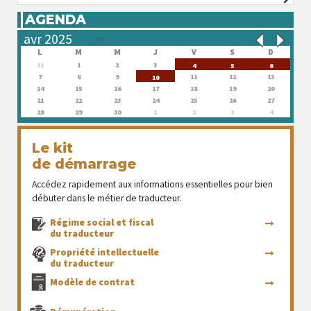
AGENDA
L
M
M
J
V
S
D
31
1
2
3
4
5
6
7
8
9
11
12
13
10
14
15
16
17
18
19
20
21
22
23
24
25
26
27
28
29
30
1
2
3
4
Le kit
de démarrage
Accédez rapidement aux informations essentielles pour bien
débuter dans le métier de traducteur.
Régime social et fiscal
du traducteur
Propriété intellectuelle
du traducteur
Modèle de contrat