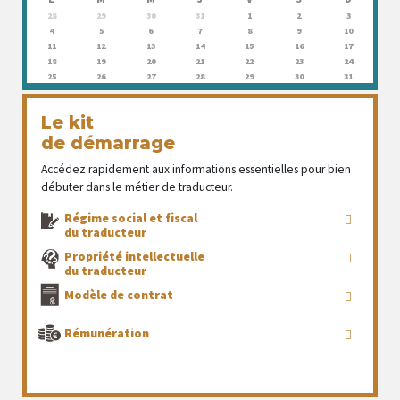
28
29
30
31
1
2
3
4
5
6
7
8
9
10
11
12
13
14
15
16
17
18
19
20
21
22
23
24
25
26
27
28
29
30
31
Le kit
de démarrage
Accédez rapidement aux informations essentielles pour bien
débuter dans le métier de traducteur.
Régime social et fiscal
du traducteur
Propriété intellectuelle
du traducteur
Modèle de contrat
Rémunération