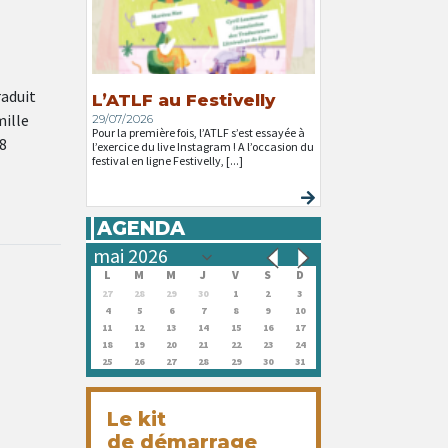
aduit
L’ATLF au Festivelly
mille
29/07/2026
Pour la première fois, l’ATLF s’est essayée à
8
l’exercice du live Instagram ! A l’occasion du
festival en ligne Festivelly, [...]
AGENDA
L
M
M
J
V
S
D
27
28
29
30
1
2
3
4
5
6
7
8
9
10
11
12
13
14
15
16
17
18
19
20
21
22
23
24
25
26
27
28
29
30
31
Le kit
de démarrage