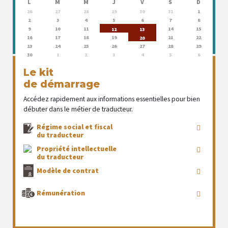
L
M
M
J
V
S
D
26
27
28
29
30
31
1
2
3
4
5
6
7
8
9
10
11
14
15
12
13
16
17
18
19
21
22
20
23
24
25
26
27
28
29
30
1
2
3
4
5
6
Le kit
de démarrage
Accédez rapidement aux informations essentielles pour bien
débuter dans le métier de traducteur.
Régime social et fiscal
du traducteur
Propriété intellectuelle
du traducteur
Modèle de contrat
Rémunération