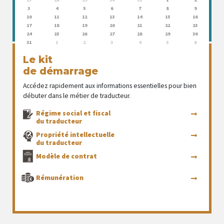
3
4
5
6
7
8
9
10
11
12
13
14
15
16
17
18
19
20
21
22
23
24
25
26
27
28
29
30
31
1
2
3
4
5
6
Le kit
de démarrage
Accédez rapidement aux informations essentielles pour bien
débuter dans le métier de traducteur.
Régime social et fiscal
du traducteur
Propriété intellectuelle
du traducteur
Modèle de contrat
Rémunération