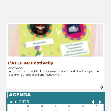
L’ATLF au Festivelly
29/07/2026
Pour la première fois, l’ATLF s’est essayée à l’exercice du live Instagram ! A
l’occasion du festival en ligne Festivelly, [...]
AGENDA
L
M
M
J
V
S
D
27
28
29
30
31
1
2