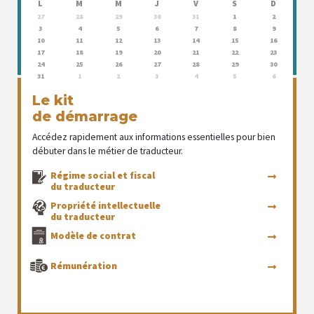
L
M
M
J
V
S
D
27
28
29
30
31
1
2
3
4
5
6
7
8
9
10
11
12
13
14
15
16
17
18
19
20
21
22
23
24
25
26
27
28
29
30
31
1
2
3
4
5
6
Le kit
de démarrage
Accédez rapidement aux informations essentielles pour bien
débuter dans le métier de traducteur.
Régime social et fiscal
du traducteur
Propriété intellectuelle
du traducteur
Modèle de contrat
Rémunération