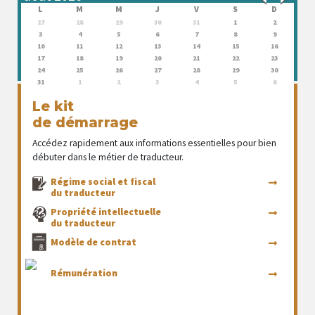
L
M
M
J
V
S
D
27
28
29
30
31
1
2
3
4
5
6
7
8
9
10
11
12
13
14
15
16
17
18
19
20
21
22
23
24
25
26
27
28
29
30
31
1
2
3
4
5
6
Le kit
de démarrage
Accédez rapidement aux informations essentielles pour bien
débuter dans le métier de traducteur.
Régime social et fiscal
du traducteur
Propriété intellectuelle
du traducteur
Modèle de contrat
Rémunération