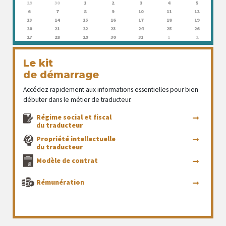
29
30
1
2
3
4
5
6
7
8
9
10
11
12
13
14
15
16
17
18
19
20
21
22
23
24
25
26
27
28
29
30
31
1
2
Le kit
de démarrage
Accédez rapidement aux informations essentielles pour bien
débuter dans le métier de traducteur.
Régime social et fiscal
du traducteur
Propriété intellectuelle
du traducteur
Modèle de contrat
Rémunération