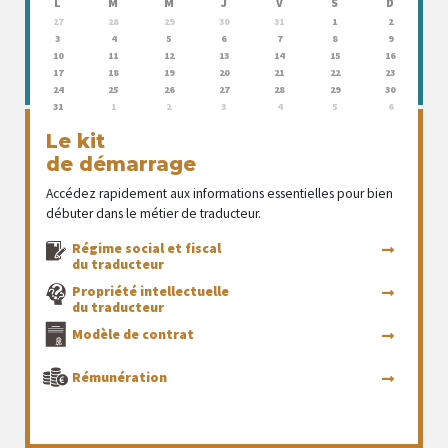
L
M
M
J
V
S
D
27
28
29
30
31
1
2
3
4
5
6
7
8
9
10
11
12
13
14
15
16
17
18
19
20
21
22
23
24
25
26
27
28
29
30
31
1
2
3
4
5
6
Le kit
de démarrage
Accédez rapidement aux informations essentielles pour bien
débuter dans le métier de traducteur.
Régime social et fiscal
du traducteur
Propriété intellectuelle
du traducteur
Modèle de contrat
Rémunération