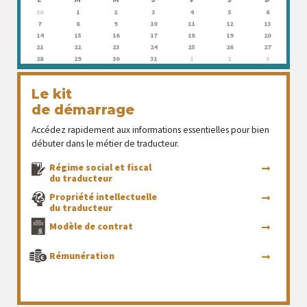
30
1
2
3
4
5
6
7
8
9
10
11
12
13
14
15
16
17
18
19
20
21
22
23
24
25
26
27
28
29
30
31
1
2
3
Le kit
de démarrage
Accédez rapidement aux informations essentielles pour bien
débuter dans le métier de traducteur.
Régime social et fiscal
du traducteur
Propriété intellectuelle
du traducteur
Modèle de contrat
Rémunération