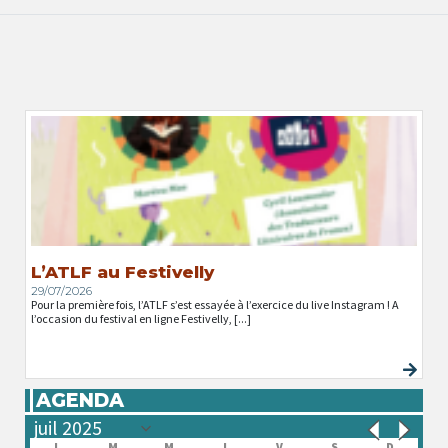
L’ATLF au Festivelly
29/07/2026
Pour la première fois, l’ATLF s’est essayée à l’exercice du live Instagram ! A
l’occasion du festival en ligne Festivelly, [...]
AGENDA
L
M
M
J
V
S
D