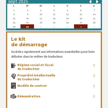
L
M
M
J
V
S
D
1
2
3
4
5
6
7
8
9
10
11
12
13
14
15
16
17
18
19
20
21
22
23
24
25
26
27
28
29
1
2
3
5
30
4
Le kit
de démarrage
Accédez rapidement aux informations essentielles pour bien
débuter dans le métier de traducteur.
Régime social et fiscal
du traducteur
Propriété intellectuelle
du traducteur
Modèle de contrat
Rémunération