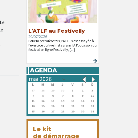
 Le
Le
L’ATLF au Festivelly
29/07/2026
Pour la première fois, l’ATLF s’est essayée à
s
l’exercice du live Instagram ! A l’occasion du
festival en ligne Festivelly, [...]
AGENDA
L
M
M
J
V
S
D
27
28
29
30
1
2
3
4
5
6
7
8
9
10
11
12
13
14
15
16
17
18
19
20
21
22
23
24
25
26
27
28
29
30
31
Le kit
de démarrage