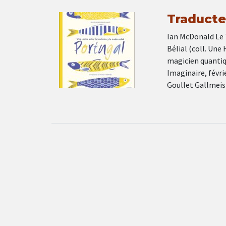
Traducteu
Ian McDonald Le T
Bélial (coll. Une
magicien quantiqu
Imaginaire, févri
Goullet Gallmeis