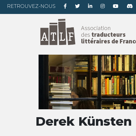
RETROUVEZ-NOUS
Association
des
traducteurs
littéraires de Franc
Derek Künsten