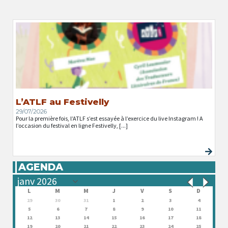
L’ATLF au Festivelly
29/07/2026
Pour la première fois, l’ATLF s’est essayée à l’exercice du live Instagram ! A
l’occasion du festival en ligne Festivelly, [...]
AGENDA
L
M
M
J
V
S
D
29
30
31
1
2
3
4
5
6
7
8
9
10
11
12
13
14
15
16
17
18
19
20
21
22
23
24
25